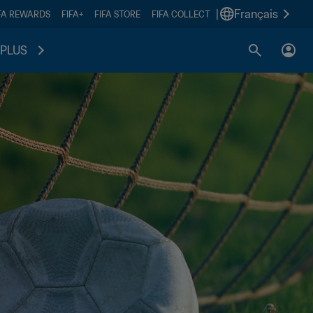
|
Français
FA REWARDS
FIFA+
FIFA STORE
FIFA COLLECT
PLUS