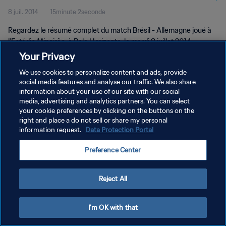
8 juil. 2014
15minute 2seconde
Regardez le résumé complet du match Brésil - Allemagne joué à
l'Estádio Mineirão, à Belo Horizonte, le mardi 8 juillet 2014.
Your Privacy
We use cookies to personalize content and ads, provide
social media features and analyse our traffic. We also share
information about your use of our site with our social
media, advertising and analytics partners. You can select
POLITIQUE DE CONFIDENTIALITÉ
your cookie preferences by clicking on the buttons on the
right and place a do not sell or share my personal
CONDITIONS D'UTILISATION
information request.
Data Protection Portal
GÉRER VOS PRÉFÉRENCES SUR LES COOKIES
Preference Center
Copyright © 1994 - 2026 FIFA. Tous droits réservés.
Reject All
I'm OK with that