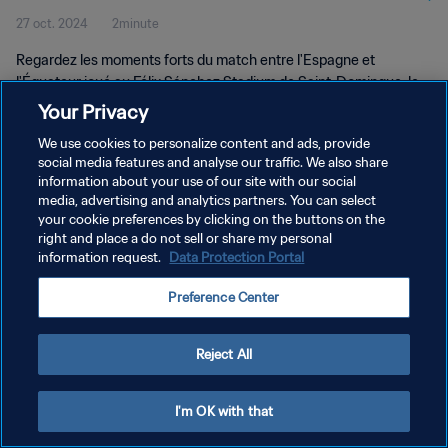
27 oct. 2024
2minute
dominicaine 2024™ | Résumé vidéo
Regardez les moments forts du match entre l'Espagne et
l'Équateur joué au Félix Sánchez Stadium de Saint-Domingue, le
dimanche 27 octobre 2024 à 15h30 (heure locale).
Your Privacy
We use cookies to personalize content and ads, provide
social media features and analyse our traffic. We also share
information about your use of our site with our social
media, advertising and analytics partners. You can select
your cookie preferences by clicking on the buttons on the
POLITIQUE DE CONFIDENTIALITÉ
right and place a do not sell or share my personal
information request.
Data Protection Portal
CONDITIONS D'UTILISATION
Preference Center
GÉRER VOS PRÉFÉRENCES SUR LES COOKIES
Copyright © 1994 - 2026 FIFA. Tous droits réservés.
Reject All
I'm OK with that