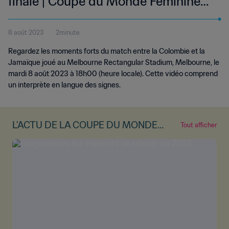
finale | Coupe du Monde Féminine
de la FIFA, Australie & Nouvelle-
8 août 2023
2minute
Zélande 2023™ | Résumé vidéo
Regardez les moments forts du match entre la Colombie et la
(Langue des signes)
Jamaïque joué au Melbourne Rectangular Stadium, Melbourne, le
mardi 8 août 2023 à 18h00 (heure locale). Cette vidéo comprend
un interprète en langue des signes.
L'ACTU DE LA COUPE DU MONDE
Tout afficher
FÉMININE DE LA FIFA™