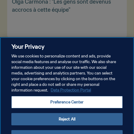
Olga Carmona : "Les gens sont devenus
accrocs à cette équipe"
Your Privacy
PLUS
We use cookies to personalize content and ads, provide
social media features and analyse our traffic. We also share
information about your use of our site with our social
media, advertising and analytics partners. You can select
your cookie preferences by clicking on the buttons on the
right and place a do not sell or share my personal
information request.
Data Protection Portal
POLITIQUE DE CONFIDENTIALITÉ
Preference Center
CONDITIONS D'UTILISATION
GÉRER VOS PRÉFÉRENCES SUR LES COOKIES
Reject All
Copyright © 1994 - 2026 FIFA. Tous droits réservés.