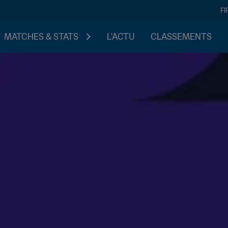
FI
MATCHES & STATS
L'ACTU
CLASSEMENTS