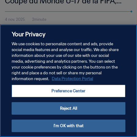
Coupe du Monde U-17 de la FIFA,
Qatar 2025™ | Temps forts
4 nov. 2025
2minute
Regardez les temps forts du match Indonésie - Zambie disputé à
Your Privacy
l’Aspire Zone, Doha le mardi 4 novembre à 18h45 (heure locale).
We use cookies to personalize content and ads, provide
social media features and analyse our traffic. We also share
information about your use of our site with our social
media, advertising and analytics partners. You can select
your cookie preferences by clicking on the buttons on the
right and place a do not sell or share my personal
POLITIQUE DE CONFIDENTIALITÉ
information request.
Data Protection Portal
CONDITIONS D'UTILISATION
Preference Center
GÉRER VOS PRÉFÉRENCES SUR LES COOKIES
Copyright © 1994 - 2026 FIFA. Tous droits réservés.
Reject All
I'm OK with that