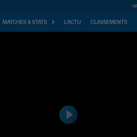
FI
MATCHES & STATS
L'ACTU
CLASSEMENTS