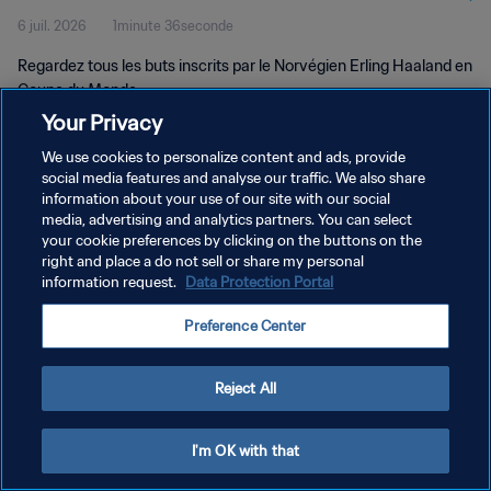
6 juil. 2026
1minute 36seconde
Regardez tous les buts inscrits par le Norvégien Erling Haaland en
Coupe du Monde.
Your Privacy
We use cookies to personalize content and ads, provide
social media features and analyse our traffic. We also share
information about your use of our site with our social
media, advertising and analytics partners. You can select
POLITIQUE DE CONFIDENTIALITÉ
your cookie preferences by clicking on the buttons on the
right and place a do not sell or share my personal
CONDITIONS D'UTILISATION
information request.
Data Protection Portal
GÉRER VOS PRÉFÉRENCES SUR LES COOKIES
Preference Center
Copyright © 1994 - 2026 FIFA. Tous droits réservés.
Reject All
I'm OK with that