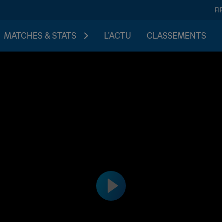
FI
MATCHES & STATS
L'ACTU
CLASSEMENTS