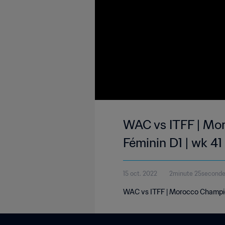
WAC vs ITFF | Mor
Féminin D1 | wk 41
15 oct. 2022
2minute 25second
WAC vs ITFF | Morocco Champion