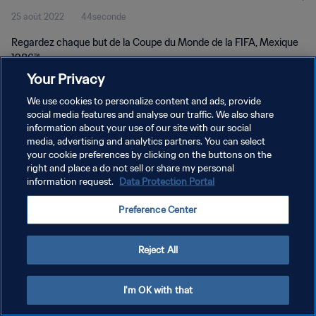
25 août 2022
44seconde
Mexique 1986™
Regardez chaque but de la Coupe du Monde de la FIFA, Mexique
1986™.
Your Privacy
We use cookies to personalize content and ads, provide
social media features and analyse our traffic. We also share
information about your use of our site with our social
media, advertising and analytics partners. You can select
POLITIQUE DE CONFIDENTIALITÉ
your cookie preferences by clicking on the buttons on the
right and place a do not sell or share my personal
CONDITIONS D'UTILISATION
information request.
Data Protection Portal
GÉRER VOS PRÉFÉRENCES SUR LES COOKIES
Preference Center
Copyright © 1994 - 2026 FIFA. Tous droits réservés.
Reject All
I'm OK with that