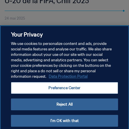
U-20 de la FIFA, Chili 2025™
24 mai 2025
Assistez au tirage au sort de la prochaine Coupe du Monde U-20
Your Privacy
de la FIFA™. Le tirage au sort commence à 18h (heure locale) le
dimanche 29 mai 2025.
We use cookies to personalize content and ads, provide
social media features and analyse our traffic. We also share
information about your use of our site with our social
media, advertising and analytics partners. You can select
your cookie preferences by clicking on the buttons on the
right and place a do not sell or share my personal
information request.
Data Protection Portal
POLITIQUE DE CONFIDENTIALITÉ
Preference Center
CONDITIONS D'UTILISATION
GÉRER VOS PRÉFÉRENCES SUR LES COOKIES
Reject All
Copyright © 1994 - 2026 FIFA. Tous droits réservés.
I'm OK with that