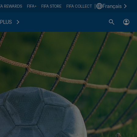
|
Français
FA REWARDS
FIFA+
FIFA STORE
FIFA COLLECT
PLUS