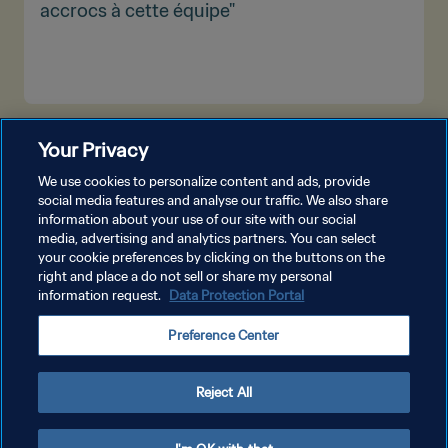
accrocs à cette équipe"
PLUS
Your Privacy
We use cookies to personalize content and ads, provide
social media features and analyse our traffic. We also share
information about your use of our site with our social
media, advertising and analytics partners. You can select
your cookie preferences by clicking on the buttons on the
right and place a do not sell or share my personal
information request.
Data Protection Portal
POLITIQUE DE CONFIDENTIALITÉ
Preference Center
CONDITIONS D'UTILISATION
GÉRER VOS PRÉFÉRENCES SUR LES COOKIES
Reject All
Copyright © 1994 - 2026 FIFA. Tous droits réservés.