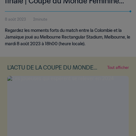
finale | Coupe du Monde Féminine
de la FIFA, Australie & Nouvelle-
8 août 2023
2minute
Zélande 2023™ | Résumé vidéo
Regardez les moments forts du match entre la Colombie et la
(Sans commentaires)
Jamaïque joué au Melbourne Rectangular Stadium, Melbourne, le
mardi 8 août 2023 à 18h00 (heure locale).
L'ACTU DE LA COUPE DU MONDE
Tout afficher
FÉMININE DE LA FIFA™