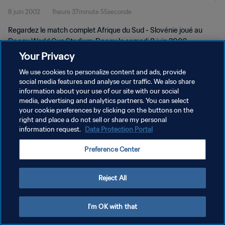
8 juin 2002
1heure 37minute 55seconde
complet
Regardez le match complet Afrique du Sud - Slovénie joué au
Daegu World Cup Stadium, Daegu le samedi 8 juin 2002.
Your Privacy
We use cookies to personalize content and ads, provide
social media features and analyse our traffic. We also share
information about your use of our site with our social
media, advertising and analytics partners. You can select
POLITIQUE DE CONFIDENTIALITÉ
your cookie preferences by clicking on the buttons on the
right and place a do not sell or share my personal
CONDITIONS D'UTILISATION
information request.
Data Protection Portal
GÉRER VOS PRÉFÉRENCES SUR LES COOKIES
Preference Center
Copyright © 1994 - 2026 FIFA. Tous droits réservés.
Reject All
I'm OK with that