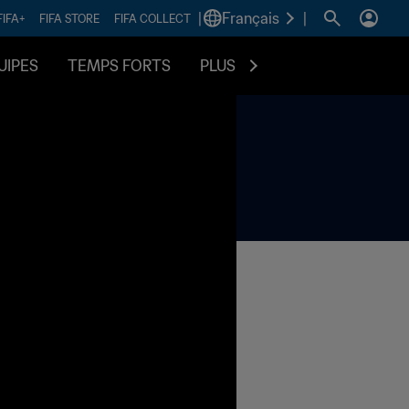
|
Français
|
FIFA+
FIFA STORE
FIFA COLLECT
UIPES
TEMPS FORTS
PLUS