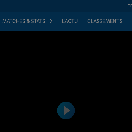
FI
MATCHES & STATS
L'ACTU
CLASSEMENTS