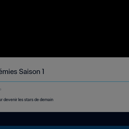
émies Saison 1
e
our devenir les stars de demain