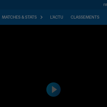
FI
MATCHES & STATS
L'ACTU
CLASSEMENTS