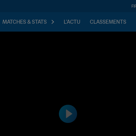
FI
MATCHES & STATS
L'ACTU
CLASSEMENTS