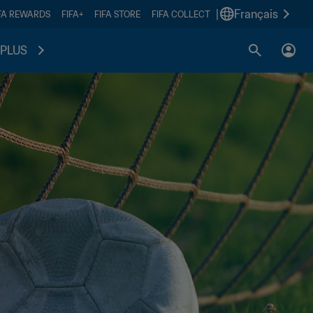
|
Français
FA REWARDS
FIFA+
FIFA STORE
FIFA COLLECT
PLUS