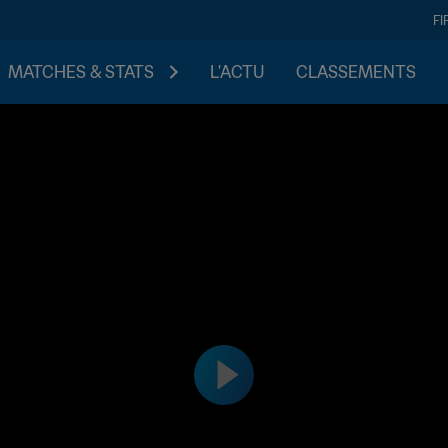
FI
MATCHES & STATS
L'ACTU
CLASSEMENTS