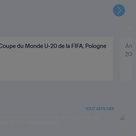
Suivant
| Coupe du Monde U-20 de la FIFA, Pologne
Ánge
200
TOUT AFFICHER