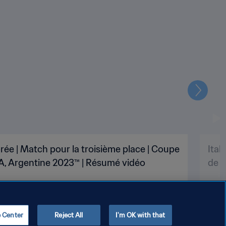
Suivant
rée | Match pour la troisième place | Coupe
Ital
A, Argentine 2023™ | Résumé vidéo
de l
e Center
Reject All
I'm OK with that