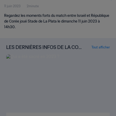
11 juin 2023
2minute
Argentine 2023™ | Résumé vidéo
Regardez les moments forts du match entre Israël et République
de Corée joué Stade de La Plata le dimanche 11 juin 2023 à
14h30.
LES DERNIÈRES INFOS DE LA COU
Tout afficher
PE DU MONDE U-20 DE LA FIFA