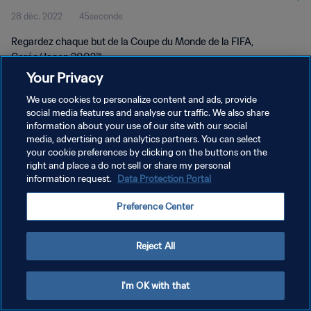
28 déc. 2022
45seconde
Regardez chaque but de la Coupe du Monde de la FIFA,
Corée/Japon 2002™.
Your Privacy
We use cookies to personalize content and ads, provide
social media features and analyse our traffic. We also share
information about your use of our site with our social
media, advertising and analytics partners. You can select
POLITIQUE DE CONFIDENTIALITÉ
your cookie preferences by clicking on the buttons on the
right and place a do not sell or share my personal
CONDITIONS D'UTILISATION
information request.
Data Protection Portal
GÉRER VOS PRÉFÉRENCES SUR LES COOKIES
Preference Center
Copyright © 1994 - 2026 FIFA. Tous droits réservés.
Reject All
I'm OK with that