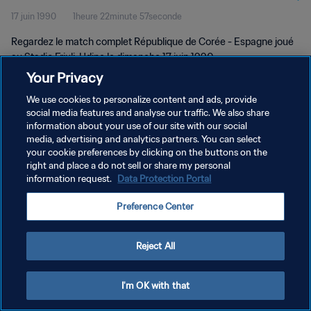
17 juin 1990
1heure 22minute 57seconde
Match complet
Regardez le match complet République de Corée - Espagne joué
au Stadio Friuli, Udine le dimanche 17 juin 1990.
Your Privacy
We use cookies to personalize content and ads, provide
social media features and analyse our traffic. We also share
information about your use of our site with our social
media, advertising and analytics partners. You can select
POLITIQUE DE CONFIDENTIALITÉ
your cookie preferences by clicking on the buttons on the
right and place a do not sell or share my personal
CONDITIONS D'UTILISATION
information request.
Data Protection Portal
GÉRER VOS PRÉFÉRENCES SUR LES COOKIES
Preference Center
Copyright © 1994 - 2026 FIFA. Tous droits réservés.
Reject All
I'm OK with that