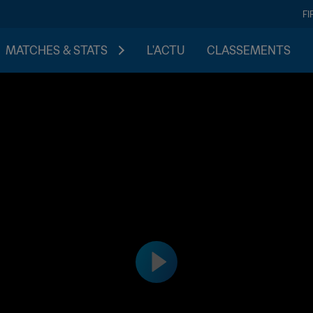
FI
MATCHES & STATS
L'ACTU
CLASSEMENTS