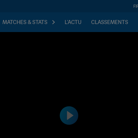
FI
MATCHES & STATS
L'ACTU
CLASSEMENTS