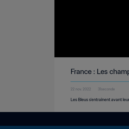
France : Les champ
22 nov. 2022
31seconde
Les Bleus s'entraînent avant le