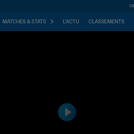
FI
MATCHES & STATS
L'ACTU
CLASSEMENTS