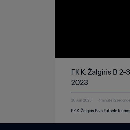
FK K. Žalgiris B 2-
2023
26 juin 2023
4minute 12second
FK K. Žalgiris B vs Futbolo Kluba