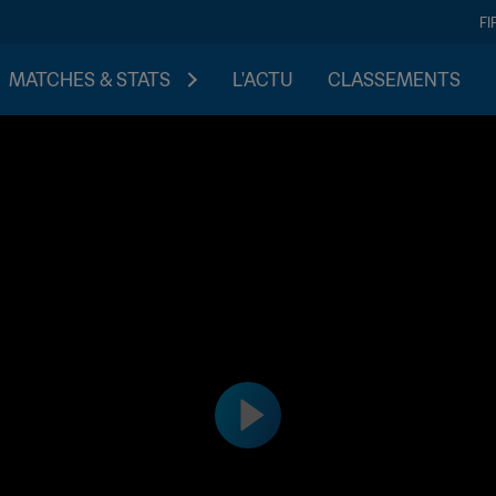
FI
MATCHES & STATS
L'ACTU
CLASSEMENTS