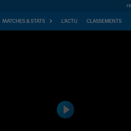
FI
MATCHES & STATS
L'ACTU
CLASSEMENTS