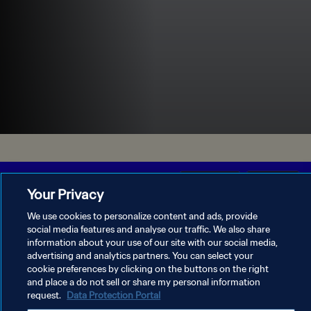
Your Privacy
We use cookies to personalize content and ads, provide
POLITIQUE DE CONFIDENTIALITÉ
social media features and analyse our traffic. We also share
information about your use of our site with our social media,
CONDITIONS D'UTILISATION
advertising and analytics partners. You can select your
GÉRER VOS PRÉFÉRENCES SUR LES COOKIES
cookie preferences by clicking on the buttons on the right
and place a do not sell or share my personal information
Copyright © 1994 - 2026 FIFA. Tous droits réservés.
request.
Data Protection Portal