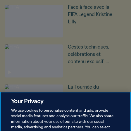
Face à face avec la
FIFA Legend Kristine
Lilly
Gestes techniques,
célébrations et
contenu exclusif :
c'est ici !
La Tournée du
trophée de la Coupe
Your Privacy
du Monde Féminine
repousse les
We use cookies to personalize content and ads, provide
frontières
social media features and analyse our traffic. We also share
information about your use of our site with our social
media, advertising and analytics partners. You can select