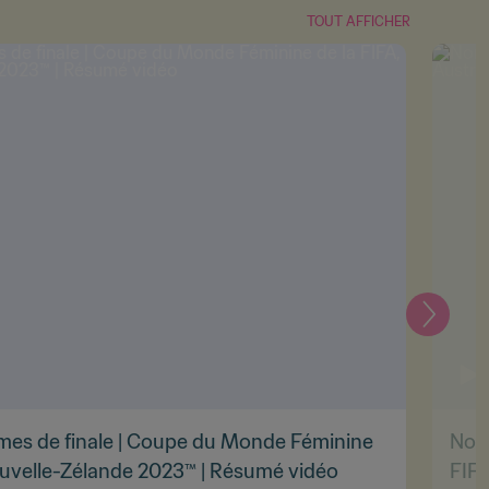
TOUT AFFICHER
Suivant
èmes de finale | Coupe du Monde Féminine
Norv
Nouvelle-Zélande 2023™ | Résumé vidéo
FIFA