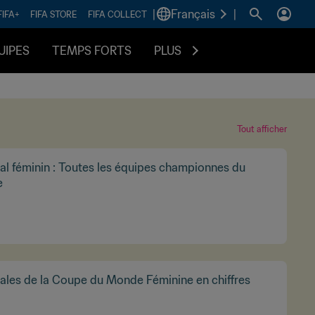
|
Français
|
FIFA+
FIFA STORE
FIFA COLLECT
UIPES
TEMPS FORTS
PLUS
Tout afficher
l féminin : Toutes les équipes championnes du
e
nales de la Coupe du Monde Féminine en chiffres