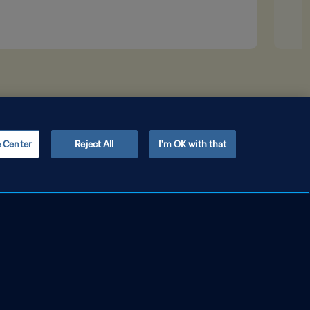
e Center
Reject All
I'm OK with that