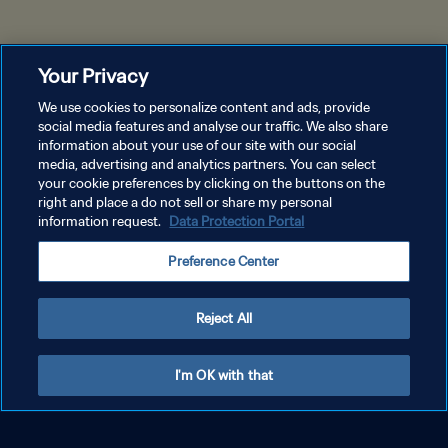
Your Privacy
We use cookies to personalize content and ads, provide
social media features and analyse our traffic. We also share
information about your use of our site with our social
media, advertising and analytics partners. You can select
your cookie preferences by clicking on the buttons on the
right and place a do not sell or share my personal
information request.
Data Protection Portal
Preference Center
Reject All
I'm OK with that
FIFA Fan Festival™
Le FIFA Fan Festival™ est l'endroit idéal pour assister aux matches
de la Coupe du Monde Féminine de la FIFA™ dans une atmosphère