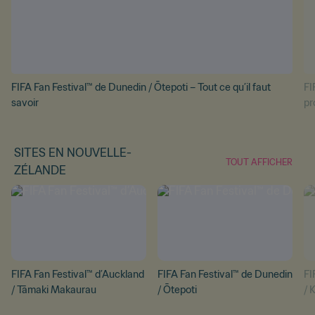
FIFA Fan Festival™ de Dunedin / Ōtepoti – Tout ce qu’il faut
FI
savoir
p
SITES EN NOUVELLE-
TOUT AFFICHER
ZÉLANDE
FIFA Fan Festival™ d’Auckland
FIFA Fan Festival™ de Dunedin
FI
/ Tāmaki Makaurau
/ Ōtepoti
/ K