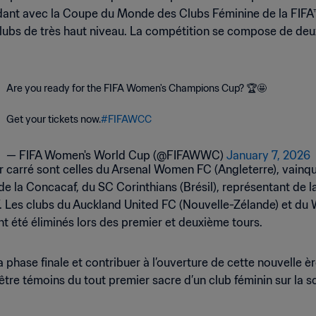
dant avec la Coupe du Monde des Clubs Féminine de la FIFA™,
clubs de très haut niveau. La compétition se compose de deux 
Are you ready for the FIFA Women's Champions Cup? 🏆🤩
Get your tickets now.
#FIFAWCC
— FIFA Women's World Cup (@FIFAWWC)
January 7, 2026
ier carré sont celles du Arsenal Women FC (Angleterre), vain
e la Concacaf, du SC Corinthians (Brésil), représentant de
. Les clubs du Auckland United FC (Nouvelle-Zélande) et d
t été éliminés lors des premier et deuxième tours.
a phase finale et contribuer à l’ouverture de cette nouvelle èr
t être témoins du tout premier sacre d’un club féminin sur la s