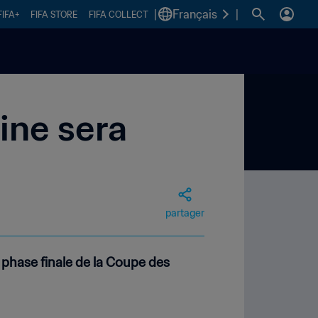
|
Français
|
FIFA+
FIFA STORE
FIFA COLLECT
ine sera
partager
a phase finale de la Coupe des