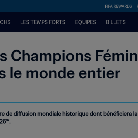
FIFA REWARDS
TCHS
LES TEMPS FORTS
ÉQUIPES
BILLETS
s Champions Fémin
s le monde entier
fre de diffusion mondiale historique dont bénéficiera l
26™.