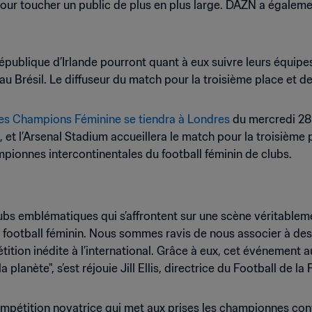
ur toucher un public de plus en plus large. DAZN a également
ublique d’Irlande pourront quant à eux suivre leurs équipes 
 Brésil. Le diffuseur du match pour la troisième place et de 
des Champions Féminine se tiendra à Londres
du mercredi 28 
et l’Arsenal Stadium accueillera le match pour la troisième pl
pionnes intercontinentales du football féminin de clubs.
lubs emblématiques qui s’affrontent sur une scène véritabl
 football féminin. Nous sommes ravis de nous associer à des 
pétition inédite à l’international. Grâce à eux, cet événement 
anète", s’est réjouie Jill Ellis, directrice du Football de la 
mpétition novatrice qui met aux prises les championnes cont