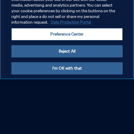
media, advertising and analytics partners. You can select
your cookie preferences by clicking on the buttons on the
right and place a do not sell or share my personal
information request.
Data Protection Portal
Thaïlande
Preference Center
Classement final
Reject All
Groupe B
Meilleur buteur
-
I'm OK with that