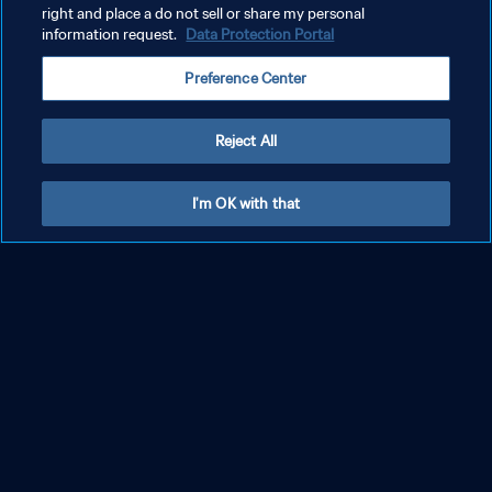
right and place a do not sell or share my personal
information request.
Data Protection Portal
Preference Center
Reject All
Brésil - Zambie | FIFA Series 2026™ Brésil |
I'm OK with that
Temps forts
PLUS