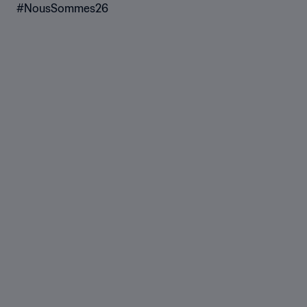
Calendrier
Règl
#NousSommes26