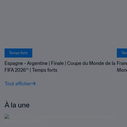
Temps forts
Tem
Espagne - Argentine | Finale | Coupe du Monde de la
Fran
FIFA 2026™ | Temps forts
Mond
Tout afficher
À la une