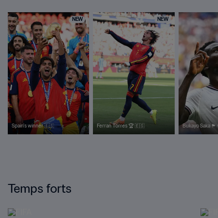
NEW
NEW
Spain's winner 🇪🇸
Ferran Torres 🏆 🇪🇸
Bukayo Saka 🏴󠁧󠁢󠁥󠁮󠁧󠁿
Temps forts