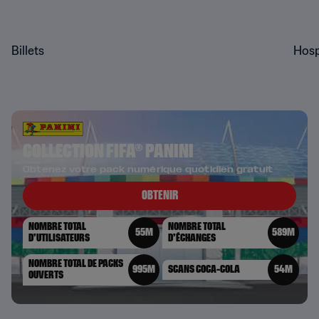
Billets
Hosp