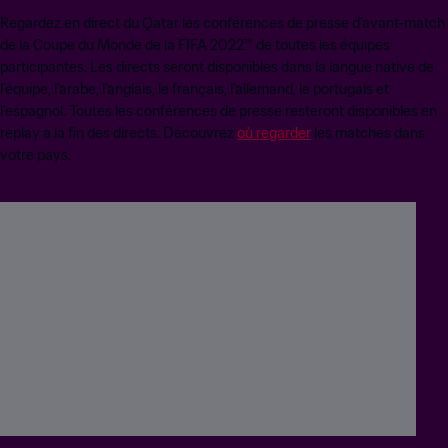
Regardez en direct du Qatar les conférences de presse d’avant-match
de la Coupe du Monde de la FIFA 2022™ de toutes les équipes
participantes. Les directs seront disponibles dans la langue native de
l’équipe, l’arabe, l’anglais, le français, l’allemand, le portugais et
l’espagnol. Toutes les conférences de presse resteront disponibles en
replay à la fin des directs. Découvrez
où regarder
les matches dans
votre pays.