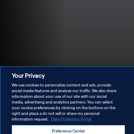
Your Privacy
We use cookies to personalize content and ads, provide
social media features and analyse our traffic. We also share
information about your use of our site with our social
media, advertising and analytics partners. You can select
POLITIQUE DE CONFIDENTIALITÉ
your cookie preferences by clicking on the buttons on the
right and place a do not sell or share my personal
CONDITIONS D'UTILISATION
information request.
Data Protection Portal
GÉRER VOS PRÉFÉRENCES SUR LES COOKIES
Preference Center
Copyright © 1994 - 2026 FIFA. Tous droits réservés.