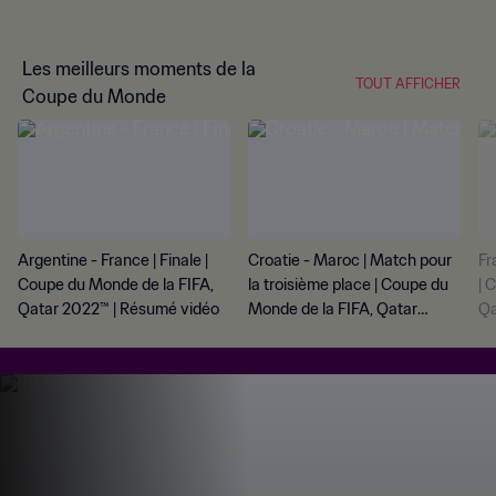
Les meilleurs moments de la
TOUT AFFICHER
Coupe du Monde
Argentine - France | Finale |
Croatie - Maroc | Match pour
Fr
Coupe du Monde de la FIFA,
la troisième place | Coupe du
| 
Qatar 2022™ | Résumé vidéo
Monde de la FIFA, Qatar
Qa
2022™ | Résumé vidéo