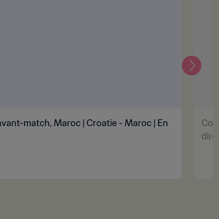
Suivant
vant-match, Maroc | Croatie - Maroc | En
Conf
dire