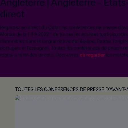
Angleterre | Angleterre - États
direct
Regardez en direct du Qatar les conférences de presse d’a
Monde de la FIFA 2022™ de toutes les équipes participantes.
disponibles dans la langue native de l’équipe, l’arabe, l’anglais
portugais et l’espagnol. Toutes les conférences de presse re
replay à la fin des directs. Découvrez
où regarder
les matche
TOUTES LES CONFÉRENCES DE PRESSE D'AVANT