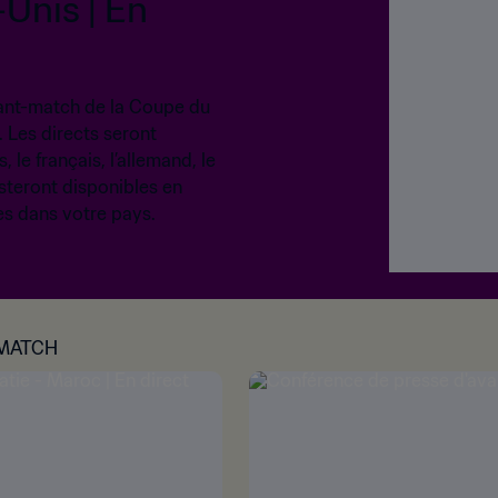
-Unis | En
vant-match de la Coupe du
 Les directs seront
, le français, l’allemand, le
steront disponibles en
s dans votre pays.
-MATCH