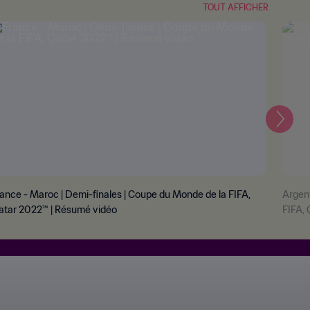
TOUT AFFICHER
Suiva
ance - Maroc | Demi-finales | Coupe du Monde de la FIFA,
Argent
atar 2022™ | Résumé vidéo
FIFA,