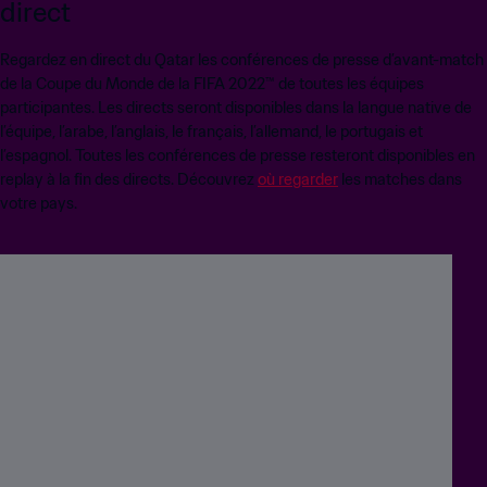
direct
Regardez en direct du Qatar les conférences de presse d’avant-match
de la Coupe du Monde de la FIFA 2022™ de toutes les équipes
participantes. Les directs seront disponibles dans la langue native de
l’équipe, l’arabe, l’anglais, le français, l’allemand, le portugais et
l’espagnol. Toutes les conférences de presse resteront disponibles en
replay à la fin des directs. Découvrez
où regarder
les matches dans
votre pays.