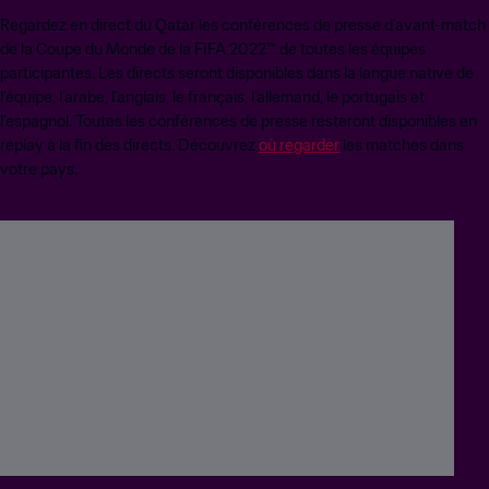
Regardez en direct du Qatar les conférences de presse d’avant-match
de la Coupe du Monde de la FIFA 2022™ de toutes les équipes
participantes. Les directs seront disponibles dans la langue native de
l’équipe, l’arabe, l’anglais, le français, l’allemand, le portugais et
l’espagnol. Toutes les conférences de presse resteront disponibles en
replay à la fin des directs. Découvrez
où regarder
les matches dans
votre pays.