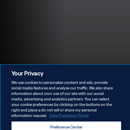
Your Privacy
We use cookies to personalize content and ads, provide
social media features and analyse our traffic. We also share
information about your use of our site with our social
media, advertising and analytics partners. You can select
POLITIQUE DE CONFIDENTIALITÉ
your cookie preferences by clicking on the buttons on the
right and place a do not sell or share my personal
CONDITIONS D'UTILISATION
information request.
Data Protection Portal
GÉRER VOS PRÉFÉRENCES SUR LES COOKIES
Preference Center
Copyright © 1994 - 2026 FIFA. Tous droits réservés.