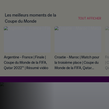
Les meilleurs moments de la
TOUT AFFICHER
Coupe du Monde
Argentine - France | Finale |
Croatie - Maroc | Match pour
Fr
Coupe du Monde de la FIFA,
la troisième place | Coupe du
| 
Qatar 2022™ | Résumé vidéo
Monde de la FIFA, Qatar
Qa
2022™ | Résumé vidéo