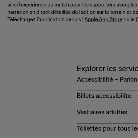
ainsi l'expérience du match pour les supporters aveugle
narration en direct détaillée de l'action sur le terrain et
Téléchargez l'application depuis l'
Apple App Store
ou le
Explorer les servic
Accessibilité – Parki
Des stationnements access
Billets accessibilité
la Coupe du Monde de la 
prêt à présenter votre bil
Pour plus d’informations à 
Vestiaires adultes
permis de stationnement po
stationnement du stade.
Les amateurs qui ont besoi
Toilettes pour tous l
https://gpcustomersupport
de premiers secours, chacu