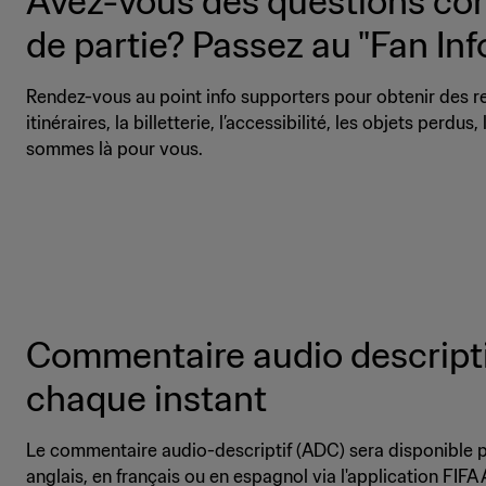
Avez-vous des questions con
de partie? Passez au "Fan Inf
Rendez-vous au point info supporters pour obtenir des r
itinéraires, la billetterie, l’accessibilité, les objets perd
sommes là pour vous.
Commentaire audio descriptif
chaque instant
Le commentaire audio-descriptif (ADC) sera disponible 
anglais, en français ou en espagnol via l'application FIFA