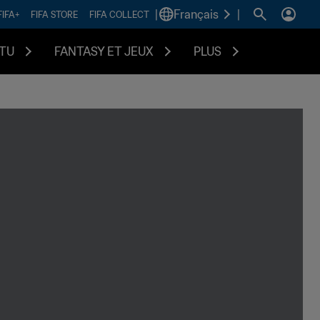
|
Français
|
FIFA+
FIFA STORE
FIFA COLLECT
TU
FANTASY ET JEUX
PLUS