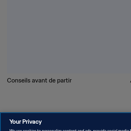
3. Hydratez-vous bien et évi
4. Portez des vêtements a
5. Portez un chapeau à lar
6. Utilisez un écran solair
7. Utilisez un brumisateur p
8. Avant de prendre place,
et des autobus climatisés.
9. À la moindre sensation d
amateurs ou au personnel d
10. Si vous accompagnez un
attentif à tout signe de str
Conseils avant de partir
Your Privacy
We use cookies to personalize content and ads, provide social media f