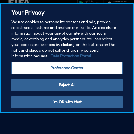
Your Privacy
POLITIQUE DE CONFIDENTIALITÉ
We use cookies to personalize content and ads, provide
social media features and analyse our traffic. We also share
CONDITIONS D'UTILISATION
information about your use of our site with our social
media, advertising and analytics partners. You can select
GÉRER VOS PRÉFÉRENCES SUR LES COOKIES
your cookie preferences by clicking on the buttons on the
Copyright © 1994 - 2026 FIFA. Tous droits réservés.
right and place a do not sell or share my personal
information request.
Data Protection Portal
Preference Center
Reject All
I'm OK with that