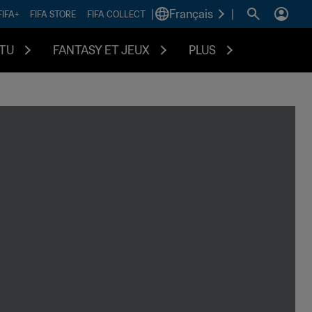
|
Français
|
FIFA+
FIFA STORE
FIFA COLLECT
TU
FANTASY ET JEUX
PLUS