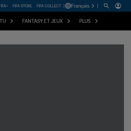
|
Français
|
FIFA+
FIFA STORE
FIFA COLLECT
TU
FANTASY ET JEUX
PLUS