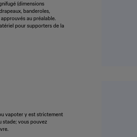
ignifugé (dimensions
s drapeaux, banderoles,
re approuvés au préalable.
atériel pour supporters de la
r ou vapoter y est strictement
 du stade; vous pouvez
vre.