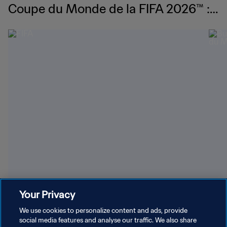
Coupe du Monde de la FIFA 2026™ :
L'actu
Les plus longues séries de victoires consécutives à
Bubi
Your Privacy
la Coupe du Monde
Vert
We use cookies to personalize content and ads, provide
social media features and analyse our traffic. We also share