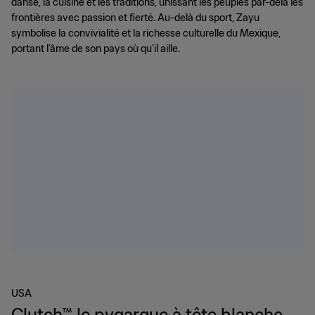
danse, la cuisine et les traditions, unissant les peuples par-delà les
frontières avec passion et fierté. Au-delà du sport, Zayu
symbolise la convivialité et la richesse culturelle du Mexique,
portant l’âme de son pays où qu’il aille.
USA
Clutch™ le pygargue à tête blanche