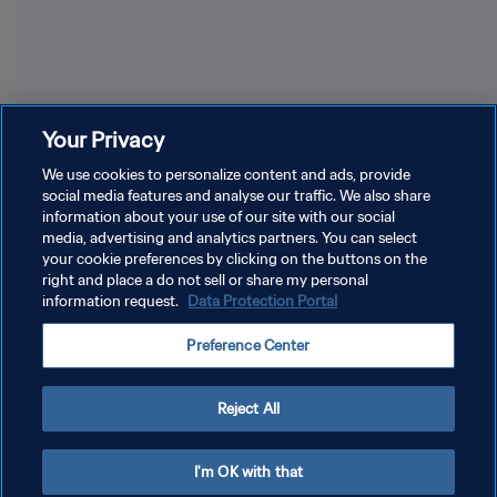
Atlanta | FIFA Fan Festival™ | Coupe du Monde de la
Bost
Your Privacy
FIFA 2026™
FIFA
We use cookies to personalize content and ads, provide
social media features and analyse our traffic. We also share
information about your use of our site with our social
media, advertising and analytics partners. You can select
your cookie preferences by clicking on the buttons on the
right and place a do not sell or share my personal
information request.
Data Protection Portal
POLITIQUE DE CONFIDENTIALITÉ
Preference Center
CONDITIONS D'UTILISATION
GÉRER VOS PRÉFÉRENCES SUR LES COOKIES
Reject All
Copyright © 1994 - 2026 FIFA. Tous droits réservés.
I'm OK with that