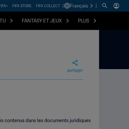
|
Français
|
FIFA+
FIFA STORE
FIFA COLLECT
TU
FANTASY ET JEUX
PLUS
partager
és contenus dans les documents juridiques