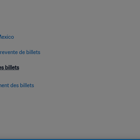
Mexico
revente de billets
s billets
ent des billets