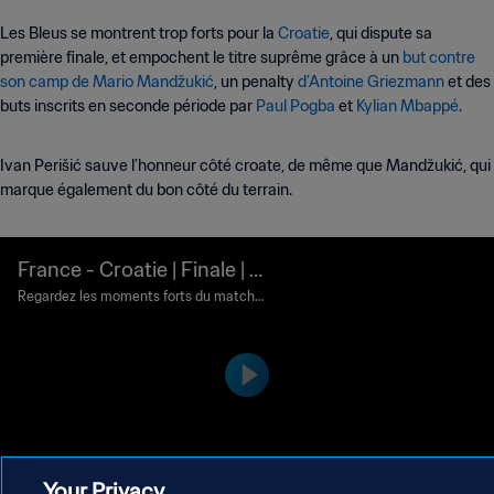
Les Bleus se montrent trop forts pour la
Croatie
, qui dispute sa
première finale, et empochent le titre suprême grâce à un
but contre
son camp de Mario Mandžukić
, un penalty
d’Antoine Griezmann
et des
buts inscrits en seconde période par
Paul Pogba
et
Kylian Mbappé
.
Ivan Perišić sauve l’honneur côté croate, de même que Mandžukić, qui
marque également du bon côté du terrain.
France - Croatie | Finale | C
oupe du Monde de la FIFA,
Regardez les moments forts du match F
rance - Croatie joué au Stade Loujniki,
Russie 2018™ | Résumé vid
Moscou le dimanche 15 juillet 2018.
éo
Your Privacy