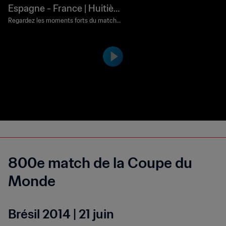
Espagne - France | Huitiè
mes de finale | Coupe du M
Regardez les moments forts du match
Espagne - France joué au Niedersachse
onde de la FIFA, Allemagne
nstadion, Hanovre le mardi 27 juin 200
2006™ | Résumé vidéo
6.
800e match de la Coupe du
Monde
Brésil 2014 | 21 juin