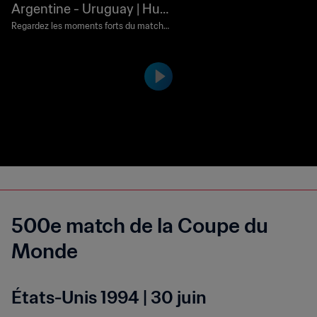
Argentine - Uruguay | Huit
ièmes de finale | Coupe du
Regardez les moments forts du match
Argentine - Uruguay joué au Cuauhtem
Monde de la FIFA, Mexiqu
oc, Puebla le lundi 16 juin 1986.
e 1986™ | Résumé vidéo
500e match de la Coupe du
Monde
États-Unis 1994 | 30 juin