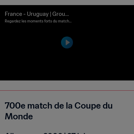
France - Uruguay | Groupe
A | Coupe du Monde de la
Regardez les moments forts du match F
rance - Uruguay joué au Busan Asiad M
FIFA, Corée/Japon 2002™ |
ain Stadium, Busan le jeudi 6 juin 2002.
Résumé vidéo
700e match de la Coupe du
Monde