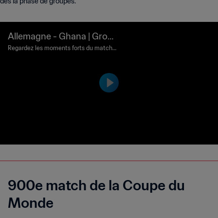
dès la phase de groupes.
Allemagne - Ghana | Grou
pe G | Coupe du Monde de
Regardez les moments forts du match
Allemagne - Ghana joué à l'Estádio Cas
la FIFA, Brésil 2014™ | Résu
telão, Fortaleza le samedi 21 juin 2014.
mé vidéo
900e match de la Coupe du
Monde