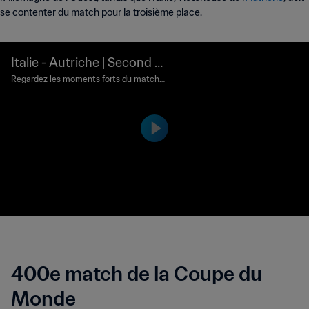
se contenter du match pour la troisième place.
Italie - Autriche | Second t
our | Coupe du Monde de l
Regardez les moments forts du match I
talie - Autriche joué au El Monumental,
a FIFA, Argentine 1978™ | R
à Buenos Aires, le dimanche 18 juin 197
ésumé vidéo
8.
400e match de la Coupe du
Monde