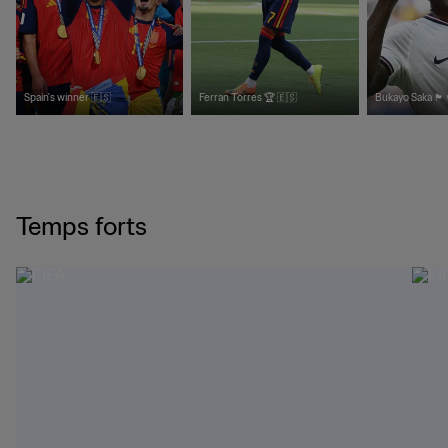
Spain's winner 🇪🇸
Ferran Torres 🏆 🇪🇸
Bukayo Saka 🏴󠁧󠁢󠁥󠁮󠁧󠁿
Temps forts