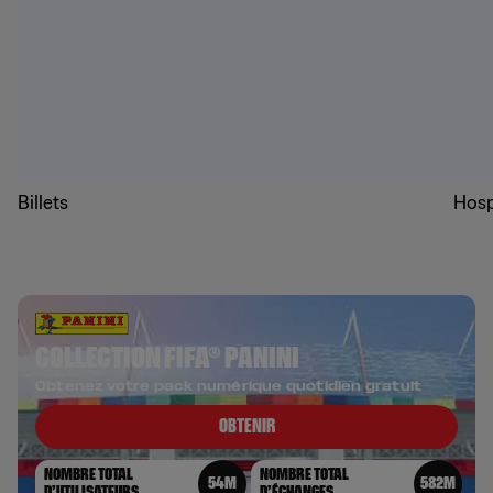
Billets
Hosp