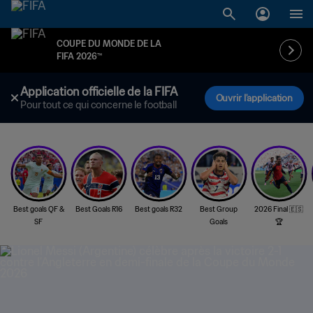
COUPE DU MONDE DE LA
FIFA 2026™
Application officielle de la FIFA
Ouvrir l'application
Pour tout ce qui concerne le football
Best goals QF &
Best Goals R16
Best goals R32
Best Group
2026 Final 🇪🇸
SF
Goals
🏆