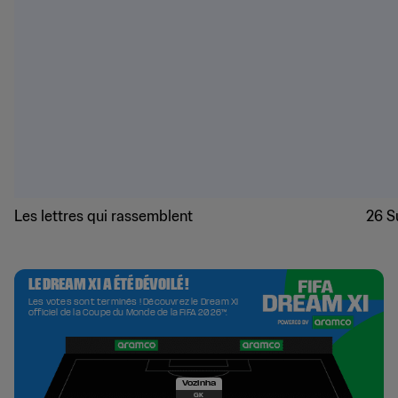
Les lettres qui rassemblent
26 S